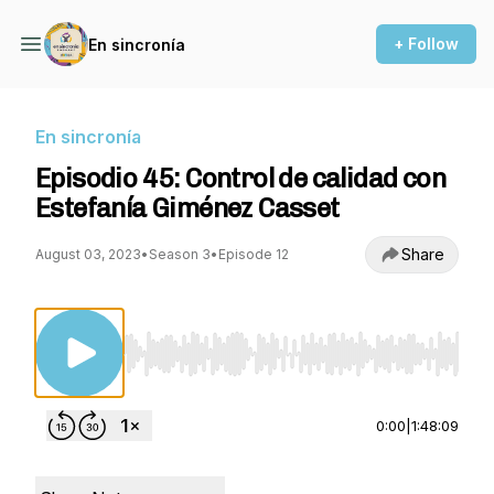
+ Follow
En sincronía
En sincronía
Episodio 45: Control de calidad con
Estefanía Giménez Casset
Share
August 03, 2023
•
Season 3
•
Episode 12
Use Left/Right to seek, Home/End to jump to st
0:00
|
1:48:09