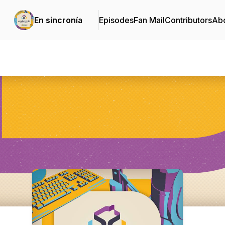
En sincronía
Episodes
Fan Mail
Contributors
Ab
Podcast Background Image