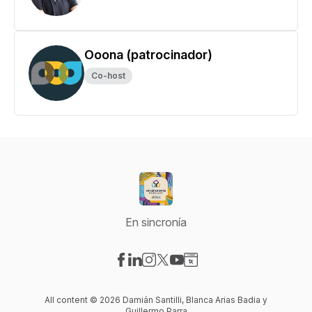
Ooona (patrocinador)
Co-host
En sincronía
Visit our Facebook page
Visit our LinkedIn page
Visit our Instagram page
Visit our X-com page
Visit our YouTube page
Visit our Website page
All content © 2026 Damián Santilli, Blanca Arias Badia y
Guillermo Parra