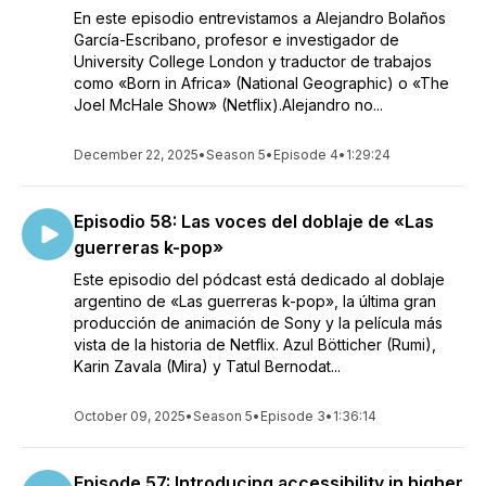
En este episodio entrevistamos a Alejandro Bolaños
García-Escribano, profesor e investigador de
University College London y traductor de trabajos
como «Born in Africa» (National Geographic) o «The
Joel McHale Show» (Netflix).Alejandro no...
December 22, 2025
•
Season 5
•
Episode 4
•
1:29:24
Episodio 58: Las voces del doblaje de «Las
guerreras k-pop»
Este episodio del pódcast está dedicado al doblaje
argentino de «Las guerreras k-pop», la última gran
producción de animación de Sony y la película más
vista de la historia de Netflix. Azul Bötticher (Rumi),
Karin Zavala (Mira) y Tatul Bernodat...
October 09, 2025
•
Season 5
•
Episode 3
•
1:36:14
Episode 57: Introducing accessibility in higher